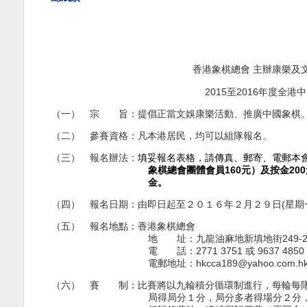
香港象棋總會 主辦康樂及
20
15
至
201
6
年度全港中
（一） 宗 旨：提倡正當文娛康樂活動、推廣中國象棋
（二） 參賽資格：凡本港居民，均可以組隊報名。
（三） 報名辦法：
填妥報名表格，請傳真、郵寄、電郵本
象棋總會團體會員
160
元）及按金
200
金。
（四） 報名日期：由即日起至２０１６年２月２９日
(
星期
（五） 報名地點：香港象棋總會
地 址：九龍油麻地新填地街
249-
電 話：
2771 3751
或
9637 4850 
電郵地址：
hkcca189@yahoo.com.h
（六） 賽 制：比賽將以九輪積分循環制進行，每輪每隊
局得局分１分，局分多者得場分２分