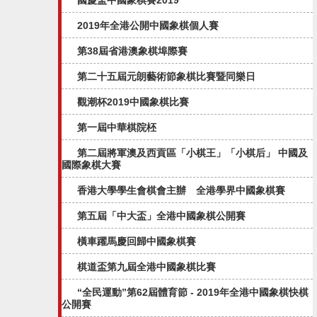
國慶盃中國象棋賽2019
2019年全港公開中國象棋個人賽
第38屆省港澳象棋埠際賽
第二十五屆元朗藝術節象棋比賽暨同樂日
觀潮杯2019中國象棋比賽
第一屆中華棋院柸
第二屆將軍澳及西貢區「小棋王」「小棋后」 中國及
國際象棋大賽
香港大學學生會棋會主辦 全港學界中國象棋賽
第五屆「中大盃」全港中國象棋公開賽​
橫車躍馬慶回歸中國象棋賽
棋道盃第九屆全港中國象棋比賽
“全民運動”第62屆體育節 - 2019年全港中國象棋快棋
公開賽