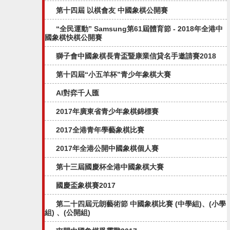
第十四屆 以棋會友 中國象棋公開賽
“全民運動” Samsung第61屆體育節 - 2018年全港中
國象棋快棋公開賽
獅子會中國象棋長青盃暨康業信貸名手邀請賽2018
第十四屆“小五羊杯”青少年象棋大賽
AI對弈千人匯
2017年廣東省青少年象棋錦標賽
2017全港青年學藝象棋比賽
2017年全港公開中國象棋個人賽
第十三屆國慶杯全港中國象棋大賽
國慶盃象棋賽2017
第二十四屆元朗藝術節 中國象棋比賽 (中學組)、(小學
組) 、(公開組)