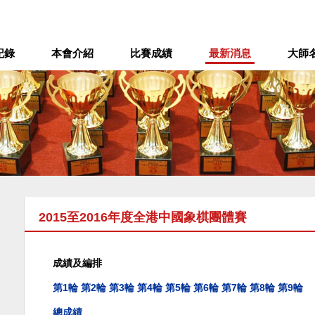
記錄
本會介紹
比賽成績
最新消息
大師
2015至2016年度全港中國象棋團體賽
成績及編排
第1輪
第2輪
第3輪
第4輪
第5輪
第6輪
第7輪
第8輪
第9輪
總成績