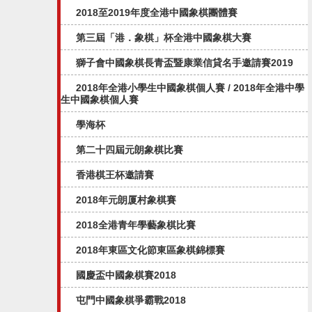
2018至2019年度全港中國象棋團體賽
第三屆「港．象棋」杯全港中國象棋大賽
獅子會中國象棋長青盃暨康業信貸名手邀請賽2019
2018年全港小學生中國象棋個人賽 / 2018年全港中學
生中國象棋個人賽
學海杯
第二十四屆元朗象棋比賽
香港棋王杯邀請賽
2018年元朗厦村象棋賽
2018全港青年學藝象棋比賽
2018年東區文化節東區象棋錦標賽
國慶盃中國象棋賽2018
屯門中國象棋爭霸戰2018