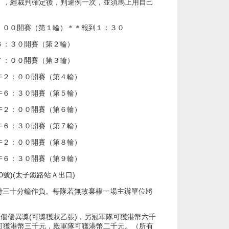
），經裁判確定後，判違例一次，並須馬上用自己
。
：００開賽（第１輪）＊＊報到１：３０
６：３０開賽（第２輪）
７：００開賽（第３輪）
午２：００開賽（第４輪）
午６：３０開賽（第５輪）
午２：００開賽（第６輪）
午６：３０開賽（第７輪）
午２：００開賽（第８輪）
午６：３０開賽（第９輪）
0
號
)(
太子鐵路站Ａ出口
)
三十分鐘作負。每隊若無故棄權一場主辦單位將
四個優異獎
(
可獎獲狀乙張
)
，另冠軍隊可獲港幣六千
可獲港幣三千元，殿軍隊可獲港幣二千元。（所有