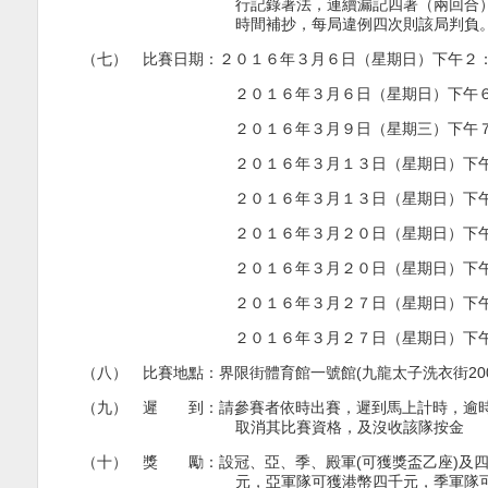
行記錄著法，連續漏記四著（兩回合
時間補抄，每局違例四次則該局判負
（七） 比賽日期：２０１６年３月６日（星期日）下午２
２０１６年３月６日（星期日）下午
２０１６年３月９日（星期三）下午
２０１６年３月１３日（星期日）下
２０１６年３月１３日（星期日）下
２０１６年３月２０日（星期日）下
２０１６年３月２０日（星期日）下
２０１６年３月２７日（星期日）下
２０１６年３月２７日（星期日）下
（八） 比賽地點：
界限街體育館一號館
(
九龍太子洗衣街
20
（九） 遲 到：請參賽者依時出賽，遲到馬上計時，逾時
取消其比賽資格，及沒收該隊按金
（十） 獎 勵：設冠、亞、季、殿軍
(
可獲獎盃乙座
)
及
元，亞軍隊可獲港幣四千元，季軍隊