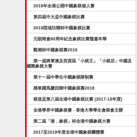
2018年全港公開中國象棋個人賽
第四屆中大盃中國象棋比賽
2018陞域坊聯杯中國象棋比賽
元朗商會80周年紀念象棋比賽暨嘉年華
觀潮杯中國象棋賽2018
第一屆將軍澳及西貢區「小棋王」「小棋后」中國及
國際象棋大賽
第十一屆中學生中國象棋隊制賽
橫車躍馬慶回歸中國象棋賽2018
棋道盃第八屆全港中國象棋比賽 (2017-18年度)
全港學界中國象棋賽 - 香港大學學生會棋會主辦
第二屆「港．象棋」杯全港中國象棋大賽
2017至2018年度全港中國象棋團體賽