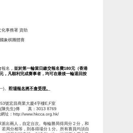
文化事務署 資助
國象棋團體賽
。
會
報名
，
並於
第一輪當日
繳交報名費
180
元（香港
元，凡順利完成賽事者，均可在最後一輪退回按
一
)
。
即場報名將不會受理。
253
號宏昌商業大廈
4
字樓
E,F
室
(
陳先生
)
傳 真：
3013 8769
k
網址：
http://www.hkcca.org.hk/
派出兩人，自定台次。每輪勝局得局分２分，和
，若局分相等，則各得場分１分。所有賽員均須自