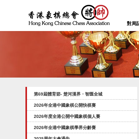
對局
第69屆體育節- 楚河漢界・智匯全城
2026年全港中國象棋公開快棋賽
2026年度全港公開中國象棋個人賽
2026年全港中國象棋學界分齡賽
2025周年大會通告