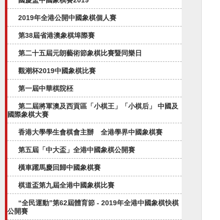
國慶盃中國象棋賽2019
2019年全港公開中國象棋個人賽
第38屆省港澳象棋埠際賽
第二十五屆元朗藝術節象棋比賽暨同樂日
觀潮杯2019中國象棋比賽
第一屆中華棋院柸
第二屆將軍澳及西貢區「小棋王」「小棋后」 中國及
國際象棋大賽
香港大學學生會棋會主辦 全港學界中國象棋賽
第五屆「中大盃」全港中國象棋公開賽​
橫車躍馬慶回歸中國象棋賽
棋道盃第九屆全港中國象棋比賽
“全民運動”第62屆體育節 - 2019年全港中國象棋快棋
公開賽