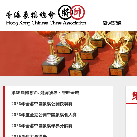
對局記錄
第69屆體育節- 楚河漢界・智匯全城
2026年全港中國象棋公開快棋賽
2026年度全港公開中國象棋個人賽
2026年全港中國象棋學界分齡賽
2025周年大會通告