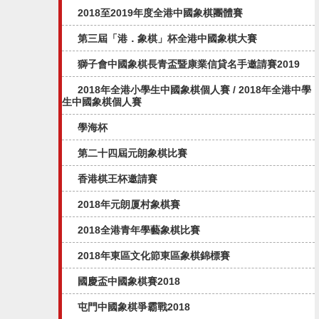
2018至2019年度全港中國象棋團體賽
第三屆「港．象棋」杯全港中國象棋大賽
獅子會中國象棋長青盃暨康業信貸名手邀請賽2019
2018年全港小學生中國象棋個人賽 / 2018年全港中學
生中國象棋個人賽
學海杯
第二十四屆元朗象棋比賽
香港棋王杯邀請賽
2018年元朗厦村象棋賽
2018全港青年學藝象棋比賽
2018年東區文化節東區象棋錦標賽
國慶盃中國象棋賽2018
屯門中國象棋爭霸戰2018