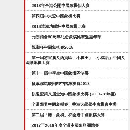
2018年全港公開中國象棋個人賽
第四屆中大盃中國象棋比賽
2018陞域坊聯杯中國象棋比賽
元朗商會80周年紀念象棋比賽暨嘉年華
觀潮杯中國象棋賽2018
第一屆將軍澳及西貢區「小棋王」「小棋后」中國及
國際象棋大賽
第十一屆中學生中國象棋隊制賽
橫車躍馬慶回歸中國象棋賽2018
棋道盃第八屆全港中國象棋比賽 (2017-18年度)
全港學界中國象棋賽 - 香港大學學生會棋會主辦
第二屆「港．象棋」杯全港中國象棋大賽
2017至2018年度全港中國象棋團體賽