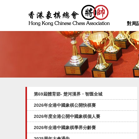
對局
第69屆體育節- 楚河漢界・智匯全城
2026年全港中國象棋公開快棋賽
2026年度全港公開中國象棋個人賽
2026年全港中國象棋學界分齡賽
2025周年大會通告