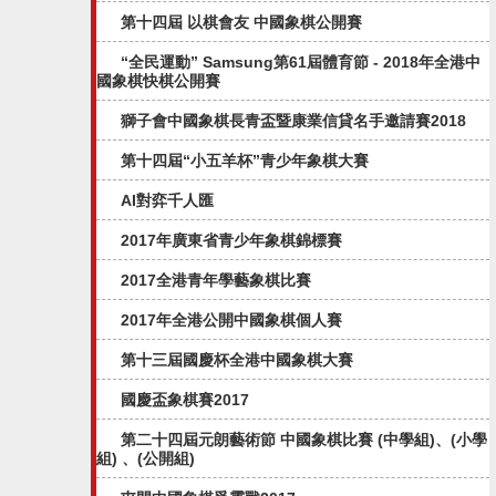
第十四屆 以棋會友 中國象棋公開賽
“全民運動” Samsung第61屆體育節 - 2018年全港中
國象棋快棋公開賽
獅子會中國象棋長青盃暨康業信貸名手邀請賽2018
第十四屆“小五羊杯”青少年象棋大賽
AI對弈千人匯
2017年廣東省青少年象棋錦標賽
2017全港青年學藝象棋比賽
2017年全港公開中國象棋個人賽
第十三屆國慶杯全港中國象棋大賽
國慶盃象棋賽2017
第二十四屆元朗藝術節 中國象棋比賽 (中學組)、(小學
組) 、(公開組)