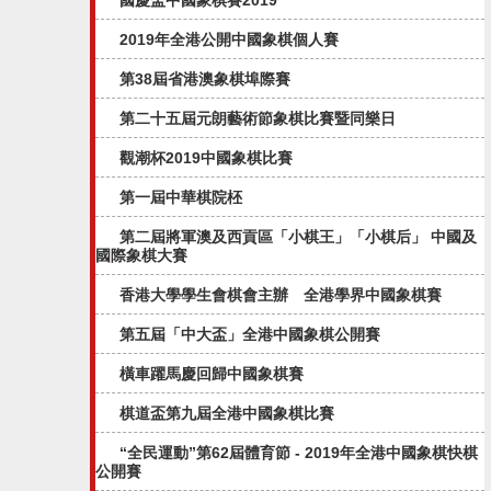
國慶盃中國象棋賽2019
2019年全港公開中國象棋個人賽
第38屆省港澳象棋埠際賽
第二十五屆元朗藝術節象棋比賽暨同樂日
觀潮杯2019中國象棋比賽
第一屆中華棋院柸
第二屆將軍澳及西貢區「小棋王」「小棋后」 中國及
國際象棋大賽
香港大學學生會棋會主辦 全港學界中國象棋賽
第五屆「中大盃」全港中國象棋公開賽​
橫車躍馬慶回歸中國象棋賽
棋道盃第九屆全港中國象棋比賽
“全民運動”第62屆體育節 - 2019年全港中國象棋快棋
公開賽