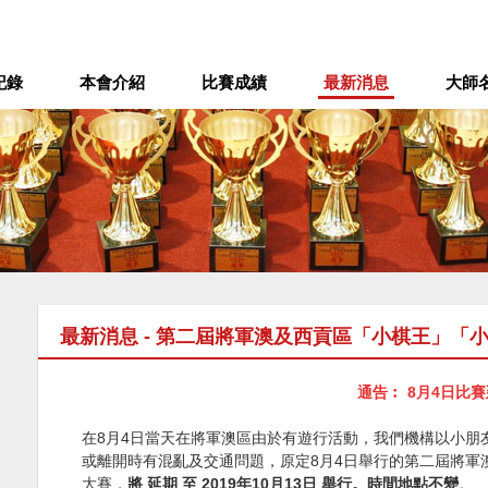
記錄
本會介紹
比賽成績
最新消息
大師
最新消息 - 第二屆將軍澳及西貢區「小棋王」「
通告︰ 8月4日比
在8月4日當天在將軍澳區由於有遊行活動，我們機構以小朋
或離開時有混亂及交通問題，原定8月4日舉行的第二屆將軍
大賽，
將 延期 至 2019年10月13日 舉行。時間地點不變
。