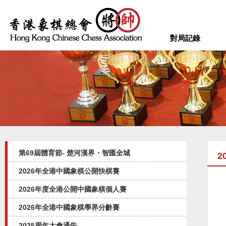
對局記錄
第69屆體育節- 楚河漢界・智匯全城
2
2026年全港中國象棋公開快棋賽
2026年度全港公開中國象棋個人賽
2026年全港中國象棋學界分齡賽
2025周年大會通告