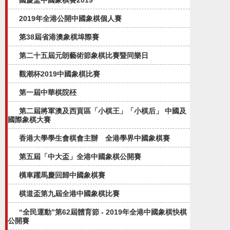
國慶盃中國象棋賽2019
2019年全港公開中國象棋個人賽
第38屆省港澳象棋埠際賽
第二十五屆元朗藝術節象棋比賽暨同樂日
觀潮杯2019中國象棋比賽
第一屆中華棋院柸
第二屆將軍澳及西貢區「小棋王」「小棋后」 中國及
國際象棋大賽
香港大學學生會棋會主辦 全港學界中國象棋賽
第五屆「中大盃」全港中國象棋公開賽​
橫車躍馬慶回歸中國象棋賽
棋道盃第九屆全港中國象棋比賽
“全民運動”第62屆體育節 - 2019年全港中國象棋快棋
公開賽