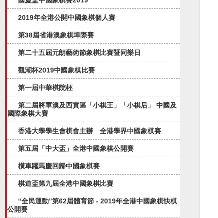
國慶盃中國象棋賽2019
2019年全港公開中國象棋個人賽
第38屆省港澳象棋埠際賽
第二十五屆元朗藝術節象棋比賽暨同樂日
觀潮杯2019中國象棋比賽
第一屆中華棋院柸
第二屆將軍澳及西貢區「小棋王」「小棋后」 中國及
國際象棋大賽
香港大學學生會棋會主辦 全港學界中國象棋賽
第五屆「中大盃」全港中國象棋公開賽​
橫車躍馬慶回歸中國象棋賽
棋道盃第九屆全港中國象棋比賽
“全民運動”第62屆體育節 - 2019年全港中國象棋快棋
公開賽