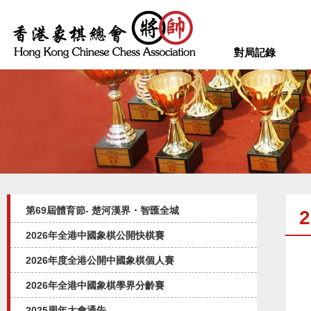
對局記錄
第69屆體育節- 楚河漢界・智匯全城
2026年全港中國象棋公開快棋賽
2026年度全港公開中國象棋個人賽
2026年全港中國象棋學界分齡賽
2025周年大會通告