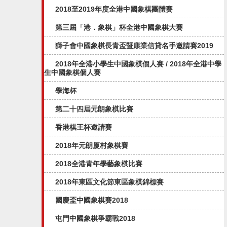
2018至2019年度全港中國象棋團體賽
第三屆「港．象棋」杯全港中國象棋大賽
獅子會中國象棋長青盃暨康業信貸名手邀請賽2019
2018年全港小學生中國象棋個人賽 / 2018年全港中學
生中國象棋個人賽
學海杯
第二十四屆元朗象棋比賽
香港棋王杯邀請賽
2018年元朗厦村象棋賽
2018全港青年學藝象棋比賽
2018年東區文化節東區象棋錦標賽
國慶盃中國象棋賽2018
屯門中國象棋爭霸戰2018