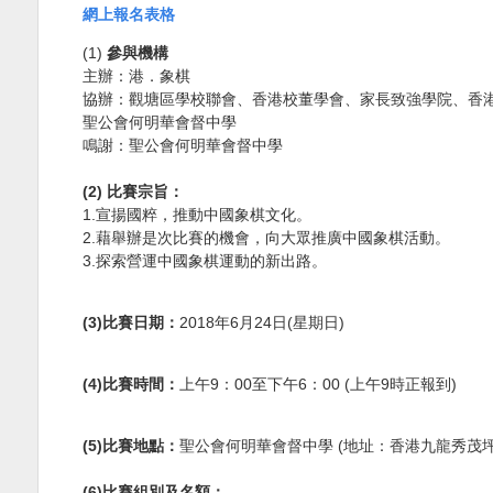
網上報名表格
(1)
參與機構
主辦：港．象棋
協辦：觀塘區學校聯會、香港校董學會、家長致強學院、香
聖公會何明華會督中學
鳴謝：聖公會何明華會督中學
(2)
比賽宗旨：
1.
宣揚國粹，推動中國象棋文化。
2.
藉舉辦是次比賽的機會，向大眾推廣中國象棋活動。
3.
探索營運中國象棋運動的新出路。
(3)
比賽日期：
2018
年
6
月
24
日
(
星期日
)
(4)
比賽時間：
上午
9
：
00
至下午
6
：
00 (
上午
9
時正報到
)
(5)
比賽地點：
聖公會何明華會督中學
(
地址：香港九龍秀茂
(6)
比賽組別及名額：