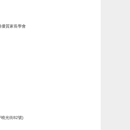
港優質家長學會
坪曉光街
82
號
)