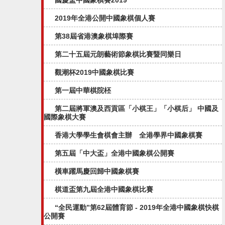
國慶盃中國象棋賽2019
2019年全港公開中國象棋個人賽
第38屆省港澳象棋埠際賽
第二十五屆元朗藝術節象棋比賽暨同樂日
觀潮杯2019中國象棋比賽
第一屆中華棋院柸
第二屆將軍澳及西貢區「小棋王」「小棋后」 中國及
國際象棋大賽
香港大學學生會棋會主辦 全港學界中國象棋賽
第五屆「中大盃」全港中國象棋公開賽​
橫車躍馬慶回歸中國象棋賽
棋道盃第九屆全港中國象棋比賽
“全民運動”第62屆體育節 - 2019年全港中國象棋快棋
公開賽