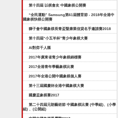
第十四屆 以棋會友 中國象棋公開賽
“全民運動” Samsung第61屆體育節 - 2018年全港中
國象棋快棋公開賽
獅子會中國象棋長青盃暨康業信貸名手邀請賽2018
第十四屆“小五羊杯”青少年象棋大賽
AI對弈千人匯
2017年廣東省青少年象棋錦標賽
2017全港青年學藝象棋比賽
2017年全港公開中國象棋個人賽
第十三屆國慶杯全港中國象棋大賽
國慶盃象棋賽2017
第二十四屆元朗藝術節 中國象棋比賽 (中學組)、(小學
組) 、(公開組)