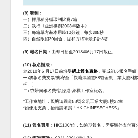
(8)
賽
制：
一）採用積分循環制比賽
7
輪
二）執行《亞洲棋例
2008
年版本》
三）每輪單方基本用時
10
分鐘，每步加
5
秒
四）自然限招
30
回合，提和方將軍最多計
8
著
(9)
報名日期：
由即日起至
2018
年
6
月
17
日截止。
(10)
報名辦法：
於
2018
年
6
月
17
日前填妥
網上報名表格
，完成初步報名手續
一
)
將報名費支票
*
郵寄至「觀塘鴻圖道
58
號金凱工業大廈
5
樓
杯」）
二
)
或
帶同報名費
*
親臨港
·
象棋工作室報名。
*
工作室地址：觀塘鴻圖道
58
號金凱工業大廈
5
樓
32
室
*
如使用支票，抬頭請填寫「
HK CHINESECHESS
」
(11)
報名費用：
H
K$100/
位，如逾期報名，需要額外支付百
(12)
查詢電話：
6341 2201(
藍先生
)