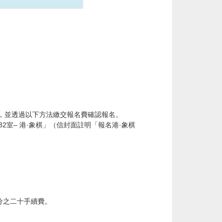
，並透過以下方法繳交報名費確認報名。
32
室
–
港
·
象棋」（信封面註明「報名港
·
象棋
分之二十手續費。