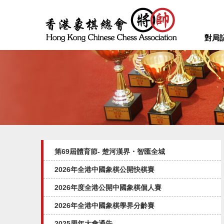
對局
第69屆體育節- 楚河漢界・智匯全城
2026年全港中國象棋公開快棋賽
2026年度全港公開中國象棋個人賽
2026年全港中國象棋學界分齡賽
2025周年大會通告