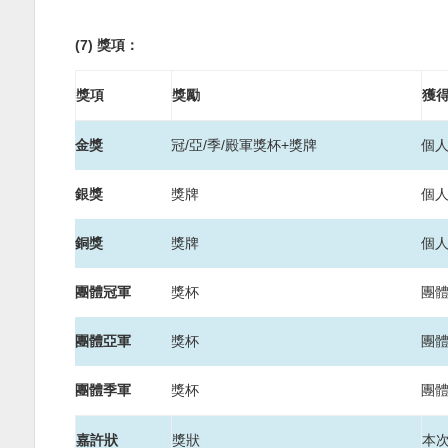
(7)
獎
項：
獎項
獎勵
獲
金獎
冠
/
亞
/
季
/
殿軍獎杯
+
獎牌
個
銀獎
獎牌
個
銅獎
獎牌
個
團體冠軍
獎杯
團
團體亞軍
獎杯
團
團體季軍
獎杯
團
嘉許狀
獎狀
本