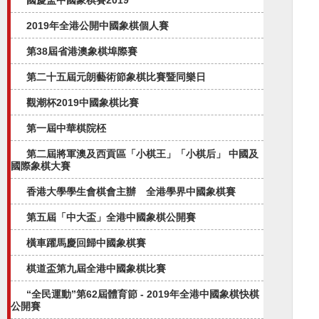
國慶盃中國象棋賽2019
2019年全港公開中國象棋個人賽
第38屆省港澳象棋埠際賽
第二十五屆元朗藝術節象棋比賽暨同樂日
觀潮杯2019中國象棋比賽
第一屆中華棋院柸
第二屆將軍澳及西貢區「小棋王」「小棋后」 中國及
國際象棋大賽
香港大學學生會棋會主辦 全港學界中國象棋賽
第五屆「中大盃」全港中國象棋公開賽​
橫車躍馬慶回歸中國象棋賽
棋道盃第九屆全港中國象棋比賽
“全民運動”第62屆體育節 - 2019年全港中國象棋快棋
公開賽