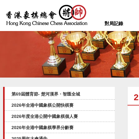
對局記錄
第69屆體育節- 楚河漢界・智匯全城
2026年全港中國象棋公開快棋賽
2026年度全港公開中國象棋個人賽
2026年全港中國象棋學界分齡賽
2025周年大會通告