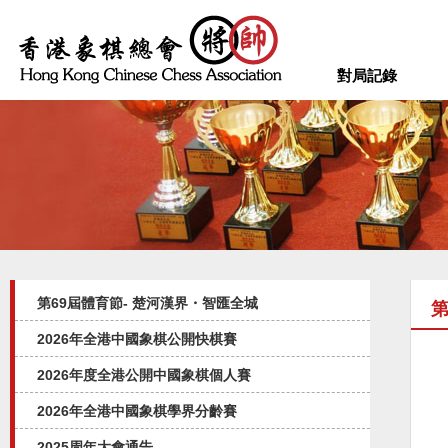
對局記錄
第69屆體育節- 楚河漢界・智匯全城
2026年全港中國象棋公開快棋賽
2026年度全港公開中國象棋個人賽
2026年全港中國象棋學界分齡賽
2025周年大會通告