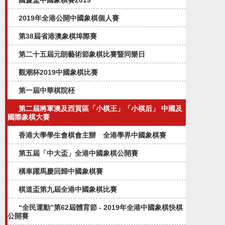
國慶盃中國象棋賽2019
2019年全港公開中國象棋個人賽
第38屆省港澳象棋埠際賽
第二十五屆元朗藝術節象棋比賽暨同樂日
觀潮杯2019中國象棋比賽
第一屆中華棋院柸
第二屆將軍澳及西貢區「小棋王」「小棋后」 中國及
國際象棋大賽
香港大學學生會棋會主辦 全港學界中國象棋賽
第五屆「中大盃」全港中國象棋公開賽​
橫車躍馬慶回歸中國象棋賽
棋道盃第九屆全港中國象棋比賽
“全民運動”第62屆體育節 - 2019年全港中國象棋快棋
公開賽