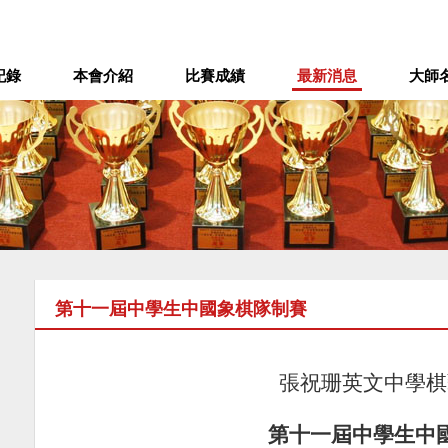
記錄
本會介紹
比賽成績
最新消息
大師
第十一屆中學生中國象棋隊制賽
張祝珊英文中學棋
第
十一屆中學生中