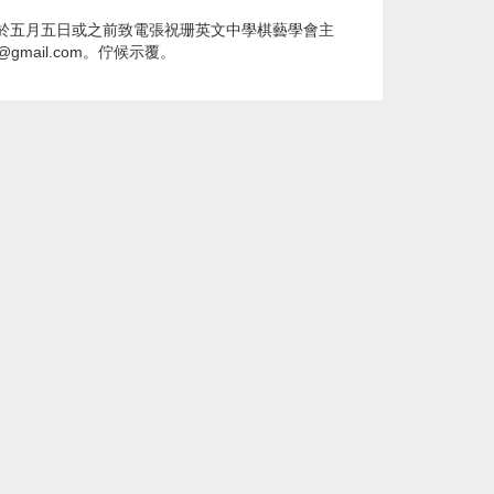
於五月五日或之前致電張祝珊英文中學棋藝學會主
i@gmail.com
。佇候示覆。