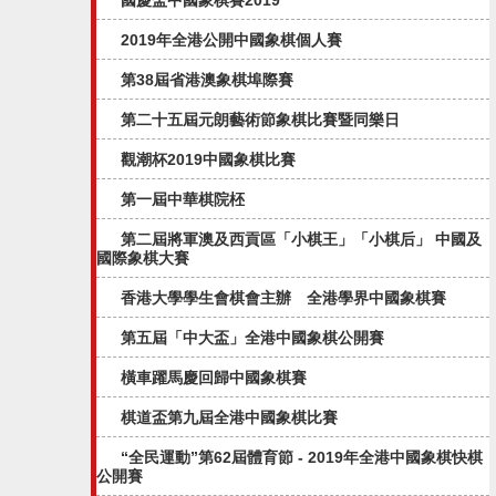
國慶盃中國象棋賽2019
2019年全港公開中國象棋個人賽
第38屆省港澳象棋埠際賽
第二十五屆元朗藝術節象棋比賽暨同樂日
觀潮杯2019中國象棋比賽
第一屆中華棋院柸
第二屆將軍澳及西貢區「小棋王」「小棋后」 中國及
國際象棋大賽
香港大學學生會棋會主辦 全港學界中國象棋賽
第五屆「中大盃」全港中國象棋公開賽​
橫車躍馬慶回歸中國象棋賽
棋道盃第九屆全港中國象棋比賽
“全民運動”第62屆體育節 - 2019年全港中國象棋快棋
公開賽