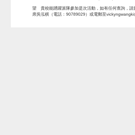
望 貴校能踴躍派隊參加是次活動，如有任何查詢，請
席吳泓棋（電話：
90789029
）或電郵至
vickyngwangk