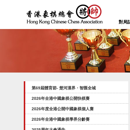
對局
第69屆體育節- 楚河漢界・智匯全城
2026年全港中國象棋公開快棋賽
2026年度全港公開中國象棋個人賽
2026年全港中國象棋學界分齡賽
2025周年大會通告