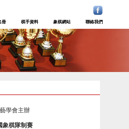
名冊
棋手資料
象棋網站
聯絡我們
藝學會主辦
國象棋隊制賽