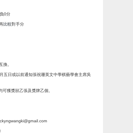
負
0
分
再
比較
對手分
。
互換。
月五日或以前通知張祝珊英文中學棋藝學會主席吳
均可獲獎狀乙張及獎牌乙個。
ickyngwangki@gmail.com
時