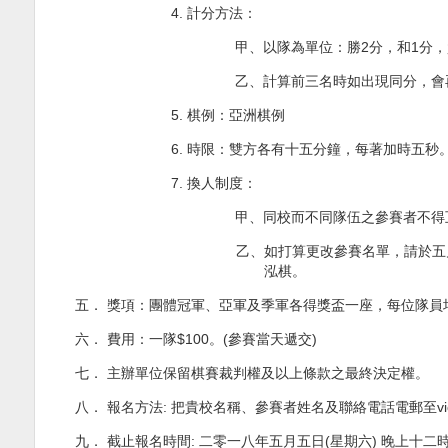
4.
計分方法：
甲、
以隊為單位：勝
2
分，和
1
分，
乙、
計算前三名時如出現同分，會
5.
棋例：亞洲棋例
6.
時限：雙方各有十五分鐘，每著加時五秒
7.
換人制度：
甲、
同校而不同隊伍之參賽者不得
乙、
如打算更改參賽名單，請於五
泓棋。
五．
獎項：團體冠軍、亞軍及季軍各得獎盃一座，每位隊員
六．
費用：一隊
$100
。
(
參賽當天遞交
)
七．
主辦單位保留棋賽裁判權及以上條款之最終決定權。
八．
報名方法
:
把
貴校名稱、
參賽者姓名及聯絡電話電郵至
v
九．
截止報名時間
:
二零一八年五月五日
(
星期六
)
晚上十二