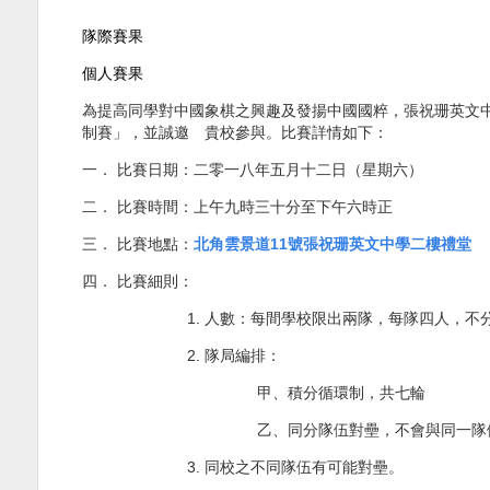
隊際賽果
個人賽果
為提高同學對中國象棋之興趣及發揚中國國粹，張祝珊英文
制賽」，並誠邀 貴校參與。比賽詳情如下：
一．
比賽日期：二零一八年五月十二日（星期六）
二．
比賽時間：上午九時三十分至下午六時正
三．
比賽地點：
北角雲景道
11
號張祝珊英文中學二樓禮堂
四．
比賽細則：
1.
人數：每間學校限出兩隊，每隊四人，不
2.
隊局編排：
甲、
積分循環制，共七輪
乙、
同分隊伍對壘，不會與同一隊
3.
同校之不同隊伍有可能對壘。