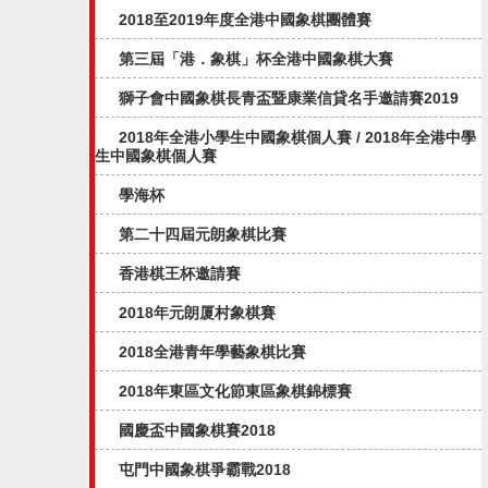
2018至2019年度全港中國象棋團體賽
第三屆「港．象棋」杯全港中國象棋大賽
獅子會中國象棋長青盃暨康業信貸名手邀請賽2019
2018年全港小學生中國象棋個人賽 / 2018年全港中學
生中國象棋個人賽
學海杯
第二十四屆元朗象棋比賽
香港棋王杯邀請賽
2018年元朗厦村象棋賽
2018全港青年學藝象棋比賽
2018年東區文化節東區象棋錦標賽
國慶盃中國象棋賽2018
屯門中國象棋爭霸戰2018