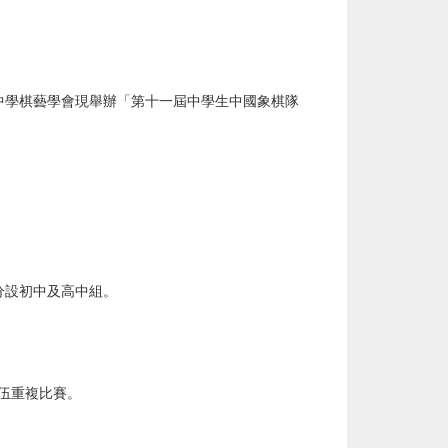
中學棋藝學會現舉辦「第十一屆中學生中國象棋隊
分設初中及高中組。
伍重複比賽。