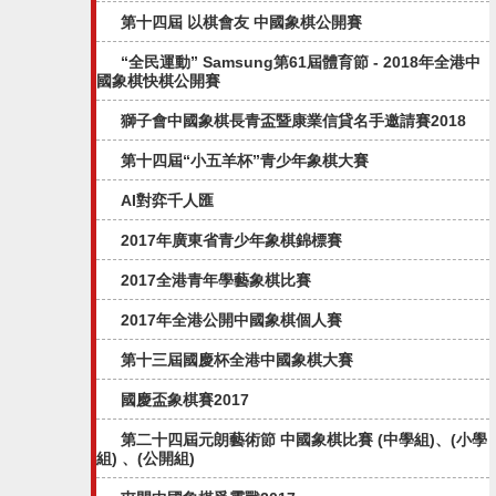
第十四屆 以棋會友 中國象棋公開賽
“全民運動” Samsung第61屆體育節 - 2018年全港中
國象棋快棋公開賽
獅子會中國象棋長青盃暨康業信貸名手邀請賽2018
第十四屆“小五羊杯”青少年象棋大賽
AI對弈千人匯
2017年廣東省青少年象棋錦標賽
2017全港青年學藝象棋比賽
2017年全港公開中國象棋個人賽
第十三屆國慶杯全港中國象棋大賽
國慶盃象棋賽2017
第二十四屆元朗藝術節 中國象棋比賽 (中學組)、(小學
組) 、(公開組)