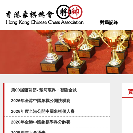
對局記錄
第69屆體育節- 楚河漢界・智匯全城
賀
2026年全港中國象棋公開快棋賽
2026年度全港公開中國象棋個人賽
2026年全港中國象棋學界分齡賽
2025周年大會通告