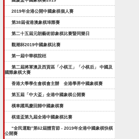
國慶盃中國象棋賽2019
2019年全港公開中國象棋個人賽
第38屆省港澳象棋埠際賽
第二十五屆元朗藝術節象棋比賽暨同樂日
觀潮杯2019中國象棋比賽
第一屆中華棋院柸
第二屆將軍澳及西貢區「小棋王」「小棋后」 中國及
國際象棋大賽
香港大學學生會棋會主辦 全港學界中國象棋賽
第五屆「中大盃」全港中國象棋公開賽​
橫車躍馬慶回歸中國象棋賽
棋道盃第九屆全港中國象棋比賽
“全民運動”第62屆體育節 - 2019年全港中國象棋快棋
公開賽