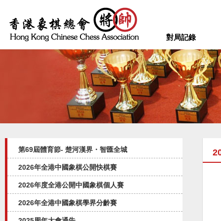
對局記錄
第69屆體育節- 楚河漢界・智匯全城
2
2026年全港中國象棋公開快棋賽
2026年度全港公開中國象棋個人賽
2026年全港中國象棋學界分齡賽
2025周年大會通告