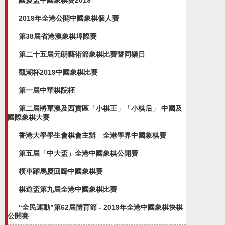
國慶盃中國象棋賽2019
2019年全港公開中國象棋個人賽
第38屆省港澳象棋埠際賽
第二十五屆元朗藝術節象棋比賽暨同樂日
觀潮杯2019中國象棋比賽
第一屆中華棋院柸
第二屆將軍澳及西貢區「小棋王」「小棋后」 中國及
國際象棋大賽
香港大學學生會棋會主辦 全港學界中國象棋賽
第五屆「中大盃」全港中國象棋公開賽​
橫車躍馬慶回歸中國象棋賽
棋道盃第九屆全港中國象棋比賽
“全民運動”第62屆體育節 - 2019年全港中國象棋快棋
公開賽