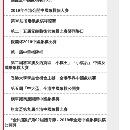
國慶盃中國象棋賽2019
2019年全港公開中國象棋個人賽
第38屆省港澳象棋埠際賽
第二十五屆元朗藝術節象棋比賽暨同樂日
觀潮杯2019中國象棋比賽
第一屆中華棋院柸
第二屆將軍澳及西貢區「小棋王」「小棋后」 中國及
國際象棋大賽
香港大學學生會棋會主辦 全港學界中國象棋賽
第五屆「中大盃」全港中國象棋公開賽​
橫車躍馬慶回歸中國象棋賽
棋道盃第九屆全港中國象棋比賽
“全民運動”第62屆體育節 - 2019年全港中國象棋快棋
公開賽