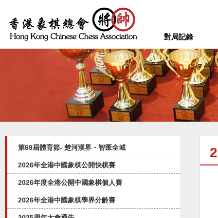
對局記錄
第69屆體育節- 楚河漢界・智匯全城
2026年全港中國象棋公開快棋賽
2026年度全港公開中國象棋個人賽
2026年全港中國象棋學界分齡賽
2025周年大會通告